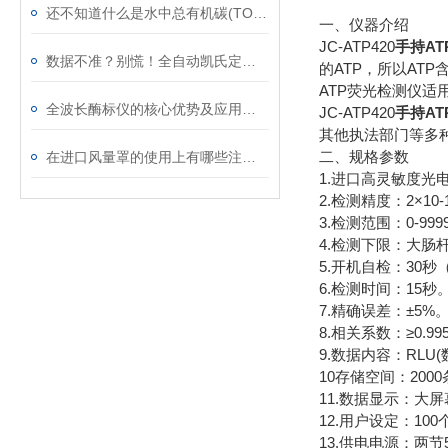
还不知道什么是水中总有机碳(TOC)分析仪？看看本篇吧
一、仪器介绍
JC-ATP420
手持A
数据不准？别慌！全自动凯氏定氮仪结果偏差排查与校准维护实战手册
的ATP，所以AT
ATP荧光检测仪
全波长酶标仪的核心优势及应用详解
JC-ATP420
手持A
其他执法部门等多
二、规格参数
在进口风量罩的使用上有哪些注意事项呢
1.进口高灵敏度光
2.检测精度：2×10-1
3.检测范围：0-999
4.检测下限：大肠杆菌
5.开机自检：30
6.检测时间：15秒
7.精确误差：±5%
8.相关系数：≥0.99
9.数据内容：RL
10存储空间：200
11.数据显示：大
12.用户设定：10
13.供电电源：两