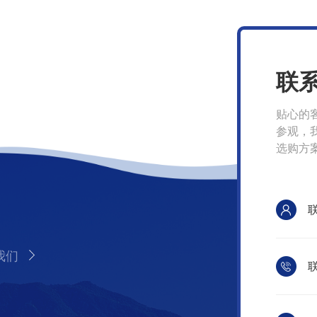
联
贴心的
参观，
选购方
我们
联