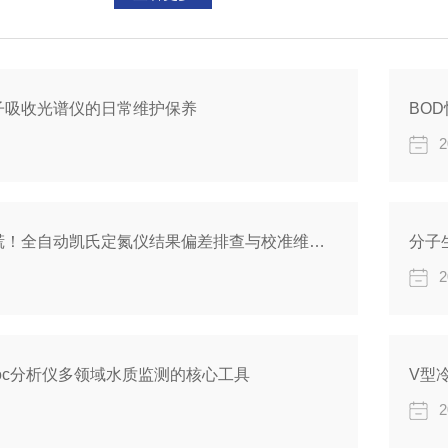
力的关键指标，需关注以下核心要素：1.检出限与特征
子吸收光谱仪的日常维护保养
BO
2
数据不准？别慌！全自动凯氏定氮仪结果偏差排查与校准维护实战手册
分子
2
oc分析仪多领域水质监测的核心工具
V型
2