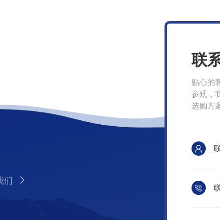
联
贴心的
参观，
选购方
我们
联