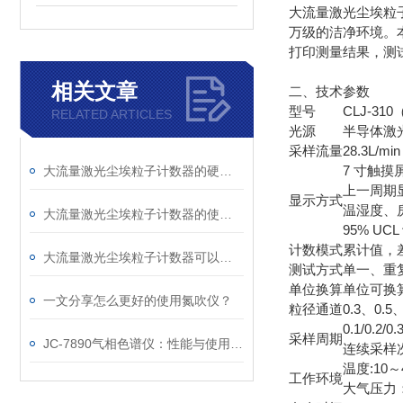
大流量激光尘埃粒
万级的洁净环境。
打印测量结果，测
相关文章
二、技术参数
型号
CLJ-310
RELATED ARTICLES
光源
半导体激光
采样流量
28.3L/m
7 寸触摸
大流量激光尘埃粒子计数器的硬核实力与创新之道
上一周期
显示方式
温湿度、
大流量激光尘埃粒子计数器的使用注意事项
95% U
计数模式
累计值，
大流量激光尘埃粒子计数器可以提供有关空气质量的关键信息
测试方式
单一、重
单位换算
单位可换算成
一文分享怎么更好的使用氮吹仪？
粒径通道
0.3、0.
0.1/0.2
采样周期
JC-7890气相色谱仪：性能与使用优势解析
连续采样次
温度:10～
工作环境
大气压力：8