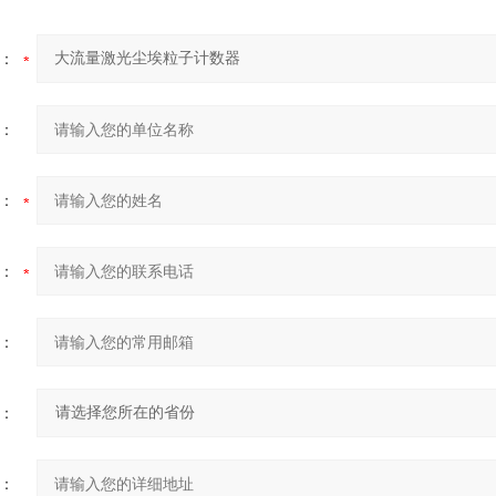
：
：
：
：
：
：
：