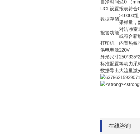
自净时间
≤10 （mi
UCL设置
报表符合GMP
≥1000
数据存储
采样量，
对洁净室10
报警功能
或符合新版
打印机
内置热敏
供电电源
220V
外形尺寸
250*335
标准配置
等动力采样
数据导出
大流量激
在线咨询