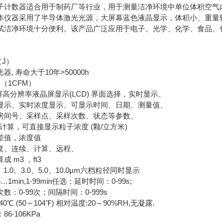
子计数器适合用于制药厂等行业，用于测量洁净环境中单位体积空气
本仪器采用了半导体激光光源，大屏幕蓝色液晶显示，体积小、重量
试洁净环境十分便利。该产品广泛应用于电子、光学、化学、食品、
（J）
器, 寿命大于10年>50000h
in （1CFM）
屏高分辨率液晶屏显示(LCD) 界面选择，实时显示、
显示、实时浓度显示、可显示时间、日期、测量值、
房间号、采样点、采样次数、状态等参数、
CL 计算，可直接显示粒子浓度 (颗/立方米)
差值，浓度值
复、连续、计算、远程、
 m3 ，ft3
5、 1.0、3.0、5.0、10.0μm六档粒径同时显示
/0.3…1min,1-99min任选；延时时间：0-99s;
数：0-99次；间隔时间：0-999s
40℃ (50～104℉) 相对温度:20～90%RH,无凝露.
6-106KPa