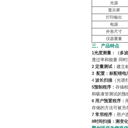
光源
显示屏
打印输出
电源
外形尺寸
仪器重量
三、产品特点
1
光度测量
：（
多
透过率和能量 同
2 定量测试：
建立
3
配置：标配锂电
4
波长扫描
（光谱
5预制程序：
存储
和吸液管测试的预
6 用户预置程序：
存储的方法可被另
7 常用程序：
用户
8
时间扫描：
测变化