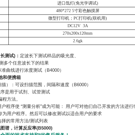
进口氙灯
(免光学调试)
480*272
5寸彩色触摸屏
微型打印机；
PC打印机(联机用)
DC12V 3A
270x200x120mm
2.6gk
波长测试
)
：
定波长下测试样品的吸光度、
时测多个任意波长下的结果
标准曲线进行浓度测试（
B4000）
池和便携箱
扫描）：可设扫描范围，间隔和速度（
B
6000）
程序是用于试剂、试管测试
编程方法。
用户程序使
“测量分析”成为可能：
用户可对他们自己开发的方法进行
存为用户程序。然后可以修改测试以适合用户的要求
选择的常用方法
/测试列表
图谱，计算反应率(B5000)