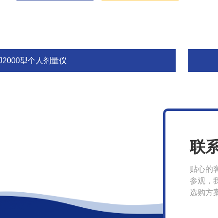
J2000型个人剂量仪
联
贴心的
参观，
选购方