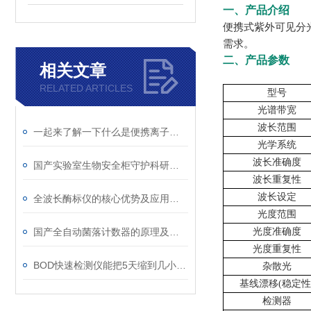
一、产品介绍
便携式紫外
可见分
需求。
二、产品参数
相关文章
RELATED ARTICLES
型号
光谱带宽
波长范围
一起来了解一下什么是便携离子色谱仪吧
光学系统
波长准确度
国产实验室生物安全柜守护科研生命的隐形防护盾
波长重复性
波长设定
全波长酶标仪的核心优势及应用详解
光度范围
国产全自动菌落计数器的原理及优势分享
光度准确度
光度重复性
BOD快速检测仪能把5天缩到几小时？原理是什么
杂散光
基线漂移
(稳定性
检测器