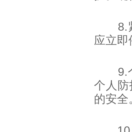
8.紧
应立即
9.个
个人防
的安全
10.