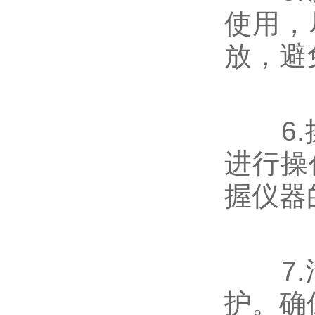
使用，
放，避
6.操
进行操
握仪器
7.清
护。确