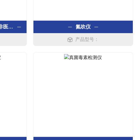
JC-1087A全波长酶标仪（非医用）
氮吹仪
产品型号：